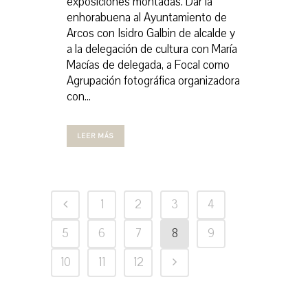
exposiciones montadas. Dar la
enhorabuena al Ayuntamiento de
Arcos con Isidro Galbin de alcalde y
a la delegación de cultura con María
Macías de delegada, a Focal como
Agrupación fotográfica organizadora
con...
LEER MÁS
1
2
3
4
5
6
7
8
9
10
11
12