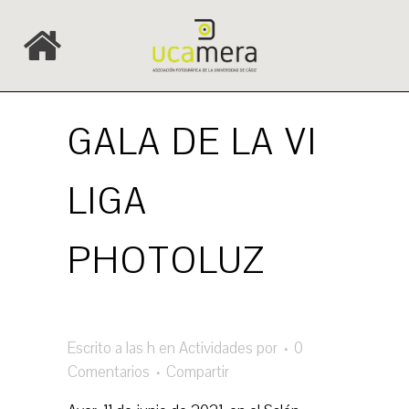
GALA DE LA VI
LIGA
PHOTOLUZ
Escrito a las h
en
Actividades
por
0
Comentarios
Compartir