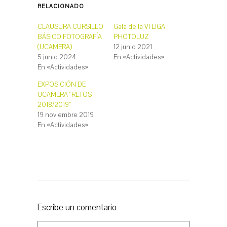
p
p
RELACIONADO
a
a
r
r
a
a
c
c
CLAUSURA CURSILLO
Gala de la VI LIGA
o
o
BÁSICO FOTOGRAFÍA
PHOTOLUZ
m
m
p
p
(UCAMERA)
12 junio 2021
a
a
r
r
5 junio 2024
En «Actividades»
t
t
En «Actividades»
i
i
r
r
e
e
EXPOSICIÓN DE
n
n
T
F
UCAMERA “RETOS
w
a
2018/2019”
i
c
t
e
19 noviembre 2019
t
b
e
o
En «Actividades»
r
o
(
k
S
(
e
S
a
e
b
a
r
b
e
r
e
e
n
e
u
n
n
u
a
n
Escribe un comentario
v
a
e
v
n
e
t
n