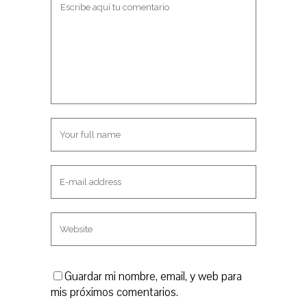
a
t
n
a
a
n
n
a
u
n
e
u
v
e
a
v
)
a
)
Guardar mi nombre, email, y web para
mis próximos comentarios.