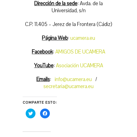
Dirección de la sede
: Avda. de la
Universidad, s/n
C.P. 11.405 – Jerez de la Frontera (Cádiz)
Página Web
:
ucamera.eu
Facebook
:
AMIGOS DE UCAMERA
YouTube
:
Asociación UCAMERA
Emails
:
info@ucamera.eu
/
secretaria@ucamera.eu
COMPARTE ESTO:
H
H
a
a
z
z
c
c
l
l
i
i
c
c