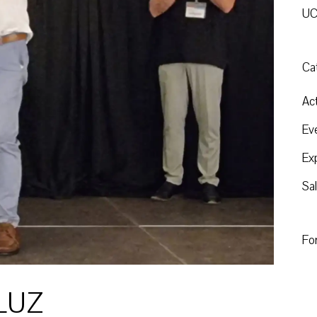
U
Ca
Ac
Ev
Ex
Sa
Fo
LUZ