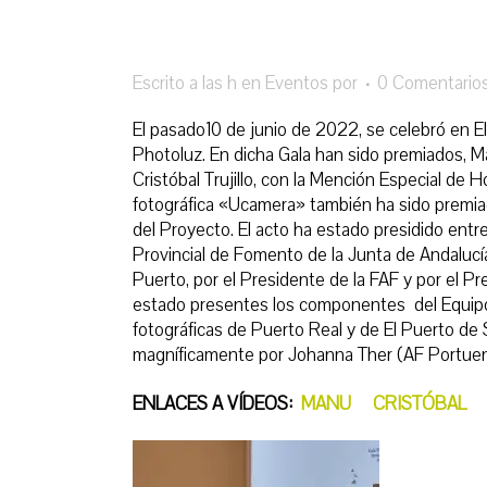
Escrito a las h
en
Eventos
por
0 Comentario
El pasado10 de junio de 2022, se celebró en El
Photoluz. En dicha Gala han sido premiados,
Cristóbal Trujillo, con la Mención Especial de H
fotográfica «Ucamera» también ha sido premiada
del Proyecto. El acto ha estado presidido entr
Provincial de Fomento de la Junta de Andalucí
Puerto, por el Presidente de la FAF y por el P
estado presentes los componentes del Equipo 
fotográficas de Puerto Real y de El Puerto de 
magníficamente por Johanna Ther (AF Portuen
ENLACES A VÍDEOS:
MANU
CRISTÓBAL