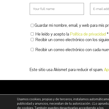
a
n
n
a
u
n
e
u
v
e
a
v
)
a
)
Guardar mi nombre, email, y web para mis p
He leído y acepto la
Política de privacidad
*
Recibir un correo electrónico con los sigui
Recibir un correo electrónico con cada nue
Este sitio usa Akismet para reducir el spam.
Ap
Usamos cookies, propias y de terceros, instalamos automáticame
AV
publicidad y anuncios, necesitan de tu autorización. ¿Lo aprueb
de cookies.
También puedes desactivarlas accediendo a los