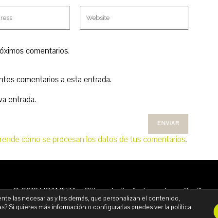
róximos comentarios.
entes comentarios a esta entrada.
va entrada.
rende cómo se procesan los datos de tus comentarios
.
© 2018 UCAMERA – Sitio web diseñado por Irene Sevilla
nte las necesarias y las demás, que personalizan el contenido,
ISO LEGAL
POLÍTICA DE PRIVACIDAD
POLÍTICA DE COOK
as? Si quieres más información o configurarlas puedes ver la
política