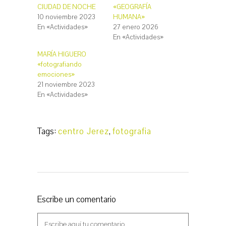
o
o
CIUDAD DE NOCHE
«GEOGRAFÍA
m
m
p
p
10 noviembre 2023
HUMANA»
a
a
r
r
En «Actividades»
27 enero 2026
t
t
En «Actividades»
i
i
r
r
e
e
MARÍA HIGUERO
n
n
T
F
«fotografiando
w
a
emociones»
i
c
t
e
21 noviembre 2023
t
b
e
o
En «Actividades»
r
o
(
k
S
(
e
S
a
e
b
a
Tags:
centro Jerez
,
fotografia
r
b
e
r
e
e
n
e
u
n
n
u
a
n
v
a
e
v
n
e
t
n
Escribe un comentario
a
t
n
a
a
n
n
a