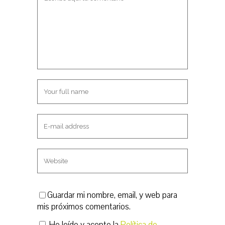
u
n
e
u
v
e
a
v
)
a
)
Guardar mi nombre, email, y web para
mis próximos comentarios.
He leído y acepto la
Política de