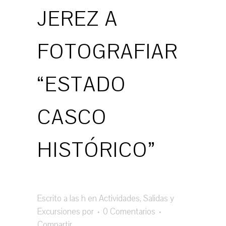
JEREZ A
FOTOGRAFIAR
“ESTADO
CASCO
HISTÓRICO”
Escrito a las h
en
Actividades
,
Salidas y
Excursiones
por
0 Comentarios
Compartir