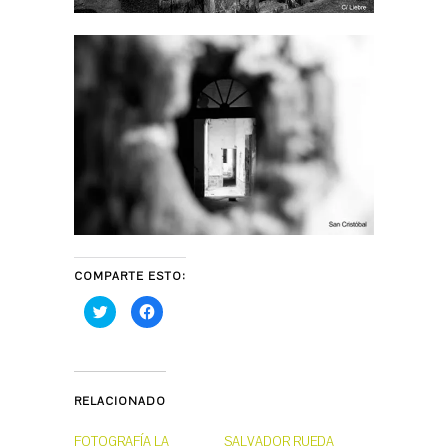
COMPARTE ESTO:
H
H
a
a
z
z
c
c
l
l
i
i
c
c
p
p
RELACIONADO
a
a
r
r
a
a
c
c
FOTOGRAFÍA LA
SALVADOR RUEDA