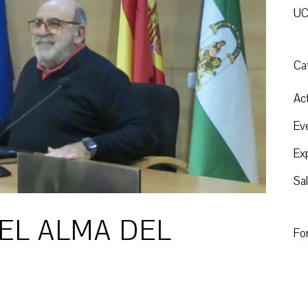
U
Ca
Ac
Ev
Ex
Sa
EL ALMA DEL
Fo