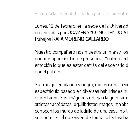
Escrito a las h
en
Actividades
por
1 Comentar
Lunes, 12 de febrero, en la sede de la Univers
organizadas por UCAMERA “CONOCIENDO A NU
trabajos
RAFA MORENO GALLARDO
Nuestro compañero nos muestra un maravilloso 
enorme oportunidad de presenciar “entre bamba
emoción
lo que es estar detrás del escenario 
por el público.
Su trabajo, en blanco y negro, nos enseña la v
espectáculo basado en diversas habilidades h
espectador.
Sus imágenes reflejan la gran fam
artistas:
acróbatas, equilibristas, magos, malaba
conocen los muros de ladrillo de una casa, no t
su hogar, en el que viven de forma colectiva b