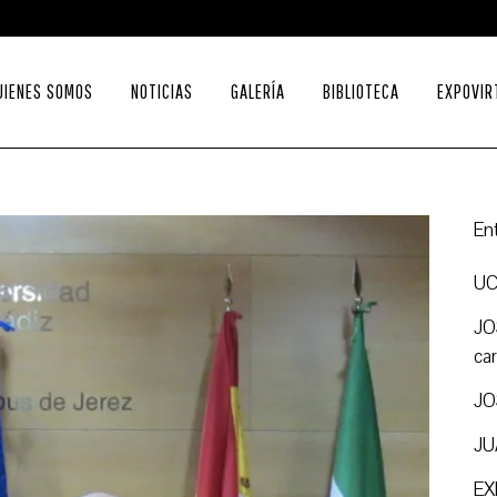
UIENES SOMOS
NOTICIAS
GALERÍA
BIBLIOTECA
EXPOVIR
En
UC
JO
ca
JO
JU
EX