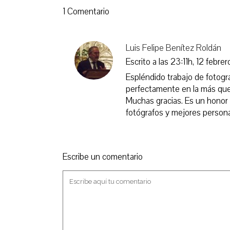
T
F
1 Comentario
w
a
i
c
t
e
t
b
e
o
r
o
Luis Felipe Benítez Roldán
(
k
S
(
e
S
Escrito a las 23:11h, 12 febrer
a
e
b
a
Espléndido trabajo de fotograf
r
b
e
r
perfectamente en la más que p
e
e
n
e
Muchas gracias. Es un honor 
u
n
n
u
fotógrafos y mejores person
a
n
v
a
e
v
n
e
t
n
a
t
n
a
Escribe un comentario
a
n
n
a
u
n
e
u
v
e
a
v
)
a
)