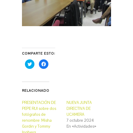
COMPARTE ESTO:
H
H
a
a
z
z
c
c
l
l
i
i
c
c
p
p
RELACIONADO
a
a
r
r
a
a
c
c
PRESENTACIÓN DE
NUEVA JUNTA
o
o
PEPE RUI sobre dos
DIRECTIVA DE
m
m
p
p
fotógrafos de
UCAMERA
a
a
r
r
renombre: Misha
7 octubre 2024
t
t
Gordin y Tommy
En «Actividades»
i
i
r
r
Ingberg