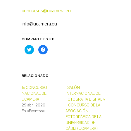
concursos@ucamera.eu
info@ucamera.eu
COMPARTE ESTO:
H
H
a
a
z
z
c
c
l
l
i
i
c
c
p
p
RELACIONADO
a
a
r
r
a
a
c
c
1º CONCURSO
I SALÓN
o
o
NACIONAL DE
INTERNACIONAL DE
m
m
p
p
UCAMERA
FOTOGRAFÍA DIGITAL y
a
a
r
r
29 abril 2020
II CONCURSO DE LA
t
t
En «Eventos»
ASOCIACIÓN
i
i
r
r
FOTOGRÁFICA DE LA
e
e
n
n
UNIVERSIDAD DE
T
F
CÁDIZ (UCAMERA)
w
a