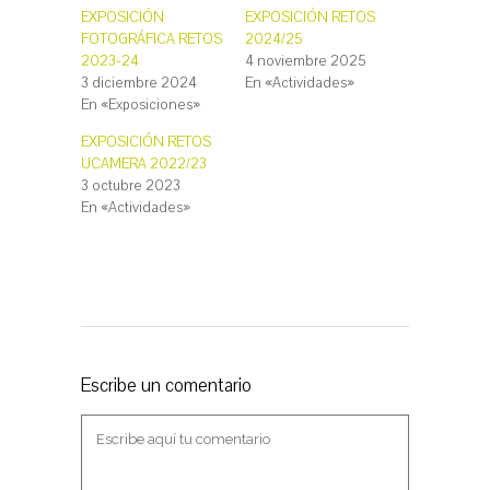
a
a
c
c
EXPOSICIÓN
EXPOSICIÓN RETOS
o
o
FOTOGRÁFICA RETOS
2024/25
m
m
p
p
2023-24
4 noviembre 2025
a
a
r
r
3 diciembre 2024
En «Actividades»
t
t
En «Exposiciones»
i
i
r
r
e
e
EXPOSICIÓN RETOS
n
n
T
F
UCAMERA 2022/23
w
a
3 octubre 2023
i
c
t
e
En «Actividades»
t
b
e
o
r
o
(
k
S
(
e
S
a
e
b
a
r
b
e
r
e
e
n
e
u
n
Escribe un comentario
n
u
a
n
v
a
e
v
n
e
t
n
a
t
n
a
a
n