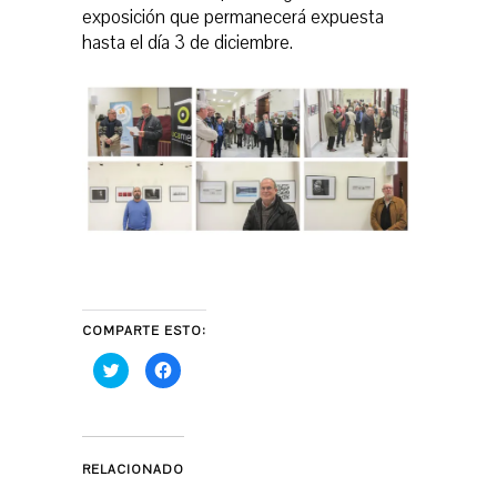
exposición que permanecerá expuesta
hasta el día 3 de diciembre.
COMPARTE ESTO:
H
H
a
a
z
z
c
c
l
l
i
i
c
c
p
p
RELACIONADO
a
a
r
r