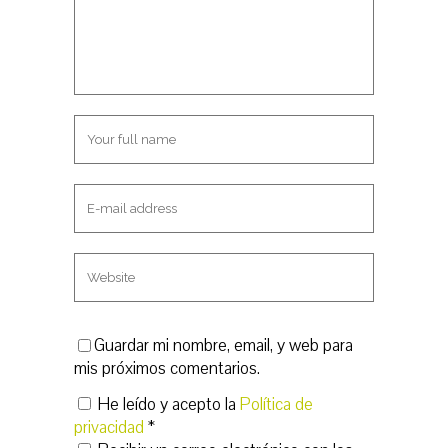
n
a
u
n
e
u
v
e
a
v
)
a
)
Guardar mi nombre, email, y web para
mis próximos comentarios.
He leído y acepto la
Política de
privacidad
*