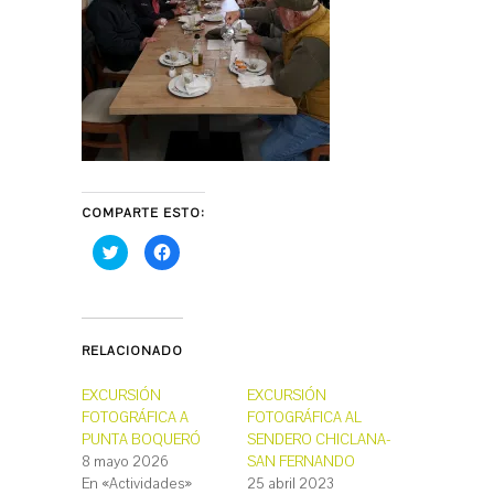
COMPARTE ESTO:
H
H
a
a
z
z
c
c
l
l
i
i
c
c
p
p
RELACIONADO
a
a
r
r
a
a
c
c
EXCURSIÓN
EXCURSIÓN
o
o
FOTOGRÁFICA A
FOTOGRÁFICA AL
m
m
p
p
PUNTA BOQUERÓ
SENDERO CHICLANA-
a
a
r
r
8 mayo 2026
SAN FERNANDO
t
t
En «Actividades»
25 abril 2023
i
i