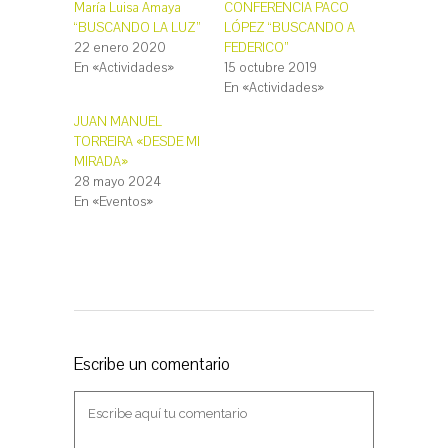
c
c
María Luisa Amaya
CONFERENCIA PACO
o
o
“BUSCANDO LA LUZ”
LÓPEZ “BUSCANDO A
m
m
p
p
22 enero 2020
FEDERICO”
a
a
r
r
En «Actividades»
15 octubre 2019
t
t
En «Actividades»
i
i
r
r
e
e
JUAN MANUEL
n
n
T
F
TORREIRA «DESDE MI
w
a
MIRADA»
i
c
t
e
28 mayo 2024
t
b
e
o
En «Eventos»
r
o
(
k
S
(
e
S
a
e
b
a
r
b
e
r
e
e
n
e
u
n
n
u
a
n
Escribe un comentario
v
a
e
v
n
e
t
n
a
t
n
a
a
n