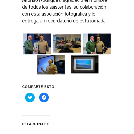
Alfonso Rodríguez, agradeció en nombre
de todos los asistentes, su colaboración
con esta asociación fotográfica y le
entrega un recordatorio de esta jornada.
COMPARTE ESTO:
H
H
a
a
z
z
c
c
l
l
i
i
c
c
p
p
RELACIONADO
a
a
r
r
a
a