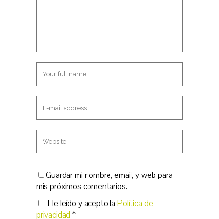
n
a
u
n
e
u
v
e
a
v
)
a
)
Guardar mi nombre, email, y web para
mis próximos comentarios.
He leído y acepto la
Política de
privacidad
*